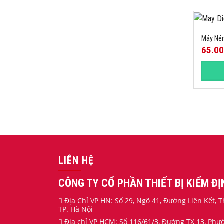
Máy Né
65.0
LIÊN HỆ
CÔNG TY CỔ PHẦN THIẾT BỊ KIỂM Đ
Địa Chỉ VP HN: Số 29, Ngõ 41, Đường Liên Kết,
TP. Hà Nội
Địa chỉ VP HCM: Số 116/61/3, Đường TX 13, Ph