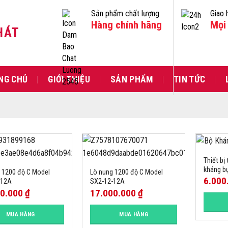
Sản phẩm chất lượng
Giao 
Hàng chính hãng
Mọi 
HÁT
NG CHỦ
GIỚI THIỆU
SẢN PHẨM
TIN TỨC
Thiết bị
kháng bụ
 1200 độ C Model
Lò nung 1200 độ C Model
6.000
-12A
SX2-12-12A
00.000
₫
17.000.000
₫
MUA HÀNG
MUA HÀNG