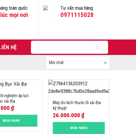
hàng toàn quốc
Tư vấn mua hàng
lúc mọi nơi
0971115028
Tìm
LIÊN HỆ
kiếm:
 thí nghiệm áp lực
c vải địa
Máy đo kích thước lỗ vải địa
.000
₫
kỹ thuật
26.000.000
₫
MUA HÀNG
MUA HÀNG