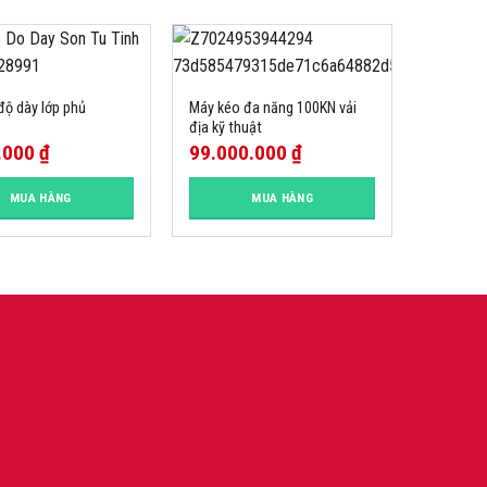
độ dày lớp phủ
Máy kéo đa năng 100KN vải
địa kỹ thuật
.000
₫
99.000.000
₫
MUA HÀNG
MUA HÀNG