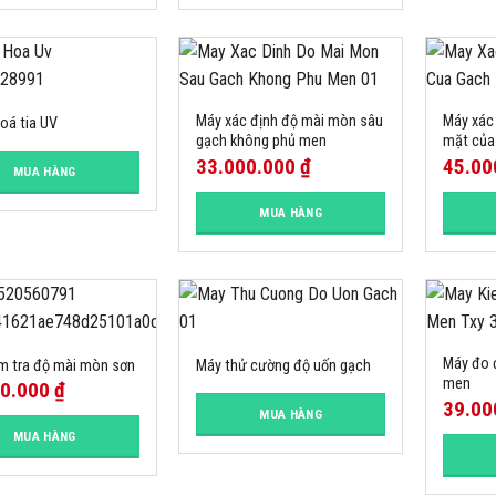
Máy xác định độ mài mòn sâu
Máy xác
hoá tia UV
gạch không phủ men
mặt của
33.000.000
₫
45.00
MUA HÀNG
MUA HÀNG
Máy đo 
m tra độ mài mòn sơn
Máy thử cường độ uốn gạch
men
00.000
₫
39.00
MUA HÀNG
MUA HÀNG