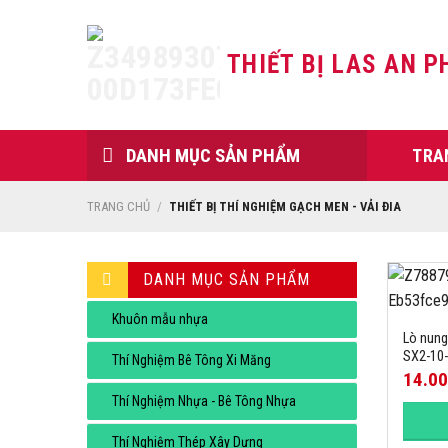
Skip
to
THIẾT BỊ LAS AN P
content
DANH MỤC SẢN PHẨM
TRA
TRANG CHỦ
/
THIẾT BỊ THÍ NGHIỆM GẠCH MEN - VẢI ĐIA
DANH MỤC SẢN PHẨM
Khuôn mẫu nhựa
Lò nung
SX2-10
Thí Nghiệm Bê Tông Xi Măng
14.0
Thí Nghiệm Nhựa - Bê Tông Nhựa
Thí Nghiệm Thép Xây Dựng