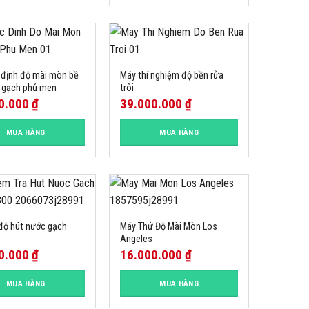
 định độ mài mòn bề
Máy thí nghiệm độ bền rửa
 gạch phủ men
trôi
0.000
₫
39.000.000
₫
MUA HÀNG
MUA HÀNG
độ hút nước gạch
Máy Thử Độ Mài Mòn Los
Angeles
0.000
₫
16.000.000
₫
MUA HÀNG
MUA HÀNG