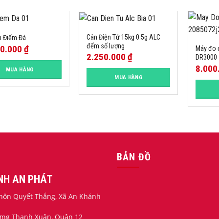
Cân Điện Tử 15kg 0.5g ALC
n Điểm Đá
đếm số lượng
00.000
₫
Máy đo 
2.250.000
₫
DR3000
8.000
MUA HÀNG
MUA HÀNG
BẢN ĐỒ
ỊNH AN PHÁT
 Thôn Quyết Thắng, Xã An Khánh
ường Thạnh Xuân, Quận 12