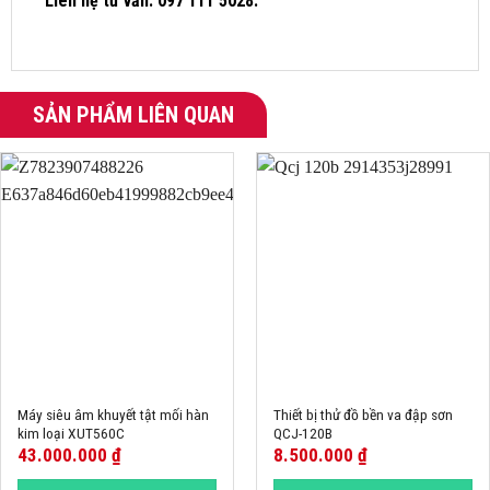
Liên hệ tư vấn: 097 111 5028.
SẢN PHẨM LIÊN QUAN
Máy siêu âm khuyết tật mối hàn
Thiết bị thử đồ bền va đập sơn
kim loại XUT560C
QCJ-120B
43.000.000
₫
8.500.000
₫