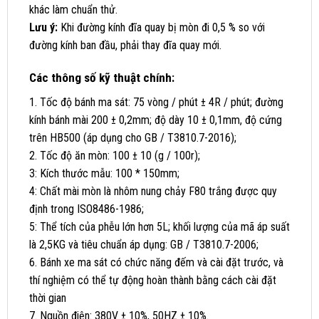
khác làm chuẩn thử.
Lưu ý:
Khi đường kính đĩa quay bị mòn đi 0,5 % so với
đường kính ban đầu, phải thay đĩa quay mới.
Các thông số kỹ thuật chính:
1. Tốc độ bánh ma sát: 75 vòng / phút ± 4R / phút; đường
kính bánh mài 200 ± 0,2mm; độ dày 10 ± 0,1mm, độ cứng
trên HB500 (áp dụng cho GB / T3810.7-2016);
2. Tốc độ ăn mòn: 100 ± 10 (g / 100r);
3: Kích thước mẫu: 100 * 150mm;
4: Chất mài mòn là nhôm nung chảy F80 trắng được quy
định trong ISO8486-1986;
5: Thể tích của phễu lớn hơn 5L; khối lượng của mã áp suất
là 2,5KG và tiêu chuẩn áp dụng: GB / T3810.7-2006;
6. Bánh xe ma sát có chức năng đếm và cài đặt trước, và
thí nghiệm có thể tự động hoàn thành bằng cách cài đặt
thời gian
7. Nguồn điện: 380V ± 10%, 50HZ ± 10%.