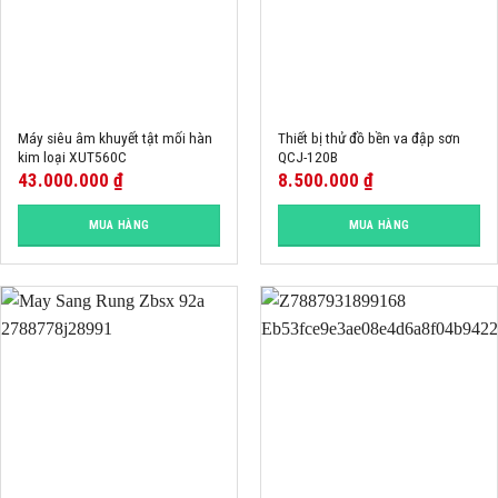
Máy siêu âm khuyết tật mối hàn
Thiết bị thử đồ bền va đập sơn
kim loại XUT560C
QCJ-120B
43.000.000
₫
8.500.000
₫
MUA HÀNG
MUA HÀNG