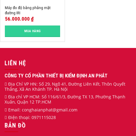
Máy đo độ bằng phằng mặt
đường IRI
56.000.000
₫
MUA HÀNG
LIÊN HỆ
CÔNG TY CỔ PHẦN THIẾT BỊ KIỂM ĐỊNH AN PHÁT
Địa Chỉ VP HN: Số 29, Ngõ 41, Đường Liên Kết, Thôn Quyết
Thắng, Xã An Khánh TP. Hà Nội
Địa chỉ VP HCM: Số 116/61/3, Đường TX 13, Phường Thạnh
Xuân, Quận 12 TP.HCM
Email:
conghaianphat
@gmail.com
Điện thoại:
0971115028
BẢN ĐỒ