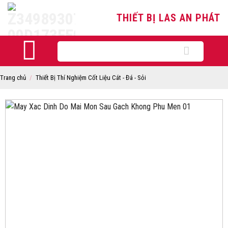
Skip
THIẾT BỊ LAS AN PHÁT
to
content
Tìm
kiếm:
Trang chủ
/
Thiết Bị Thí Nghiệm Cốt Liệu Cát - Đá - Sỏi