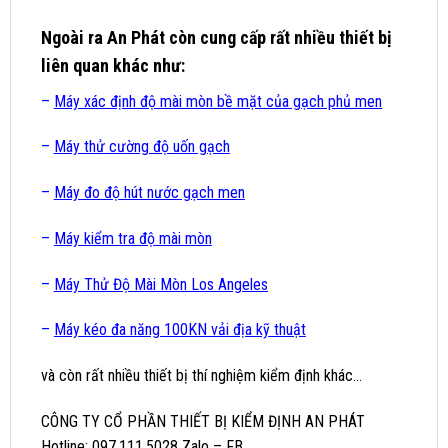
Ngoài ra
An Phát
còn cung cấp rất nhiều thiết bị
liên quan khác như:
–
Máy xác định độ mài mòn bề mặt của gạch phủ men
–
Máy thử cường độ uốn gạch
–
Máy đo độ hút nước gạch men
–
Máy kiểm tra độ mài mòn
–
Máy Thử Độ Mài Mòn Los Angeles
–
Máy kéo đa năng 100KN vải địa kỹ thuật
và còn rất nhiều thiết bị thí nghiệm kiểm định khác…
CÔNG TY CỔ PHẦN THIẾT BỊ KIỂM ĐỊNH AN PHÁT
Hotline: 097.111.5028 Zalo – FB