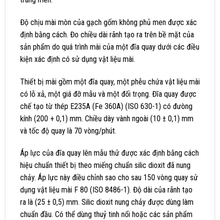
Độ chịu mài mòn của gạch gốm không phủ men được xác
định bằng cách. Đo chiều dài rãnh tạo ra trên bề mặt của
sản phẩm do quá trình mài của một đĩa quay dưới các điều
kiện xác định có sử dụng vật liệu mài.
Thiết bị mài gồm một đĩa quay, một phễu chứa vật liệu mài
có lỗ xả, một giá đỡ mẫu và một đối trọng. Đĩa quay được
chế tạo từ thép E235A (Fe 360A) (ISO 630-1) có đưòng
kính (200 + 0,1) mm. Chiều dày vành ngoài (10 ± 0,1) mm
và tốc độ quay là 70 vòng/phút.
Áp lực của đĩa quay lên mẫu thử được xác định bằng cách
hiệu chuẩn thiết bị theo miếng chuẩn silic dioxit đã nung
chảy. Áp lực này điều chỉnh sao cho sau 150 vòng quay sử
dụng vật liệu mài F 80 (ISO 8486-1). Độ dài của rãnh tạo
ra là (25 ± 0,5) mm. Silic dioxit nung chảy được dùng làm
chuẩn đầu. Có thể dùng thuỷ tinh nổi hoặc các sản phẩm