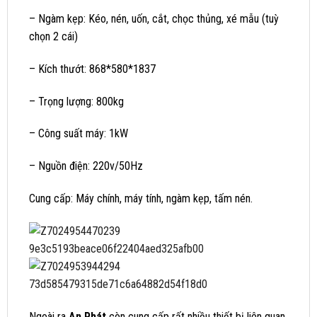
– Ngàm kẹp: Kéo, nén, uốn, cắt, chọc thủng, xé mẫu (tuỳ
chọn 2 cái)
– Kích thướt: 868*580*1837
– Trọng lượng: 800kg
– Công suất máy: 1kW
– Nguồn điện: 220v/50Hz
Cung cấp: Máy chính, máy tính, ngàm kẹp, tấm nén.
Ngoài ra
An Phát
còn cung cấp rất nhiều thiết bị liên quan