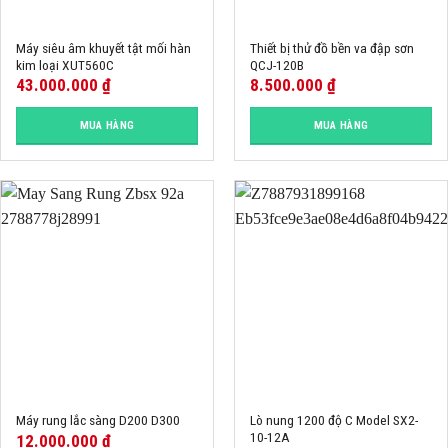
Máy siêu âm khuyết tật mối hàn
Thiết bị thử đồ bền va đập sơn
kim loại XUT560C
QCJ-120B
43.000.000
₫
8.500.000
₫
MUA HÀNG
MUA HÀNG
Lò nung 1200 độ C Model SX2-
Máy rung lắc sàng D200 D300
10-12A
12.000.000
₫