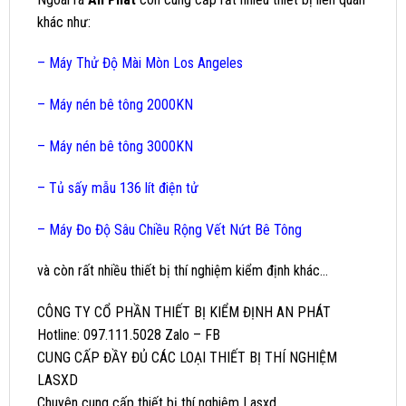
khác như:
–
Máy Thử Độ Mài Mòn Los Angeles
–
Máy nén bê tông 2000KN
–
Máy nén bê tông 3000KN
–
Tủ sấy mẫu 136 lít điện tử
–
Máy Đo Độ Sâu Chiều Rộng Vết Nứt Bê Tông
và còn rất nhiều thiết bị thí nghiệm kiểm định khác…
CÔNG TY CỔ PHẦN THIẾT BỊ KIỂM ĐỊNH AN PHÁT
Hotline: 097.111.5028 Zalo – FB
CUNG CẤP ĐẦY ĐỦ CÁC LOẠI THIẾT BỊ THÍ NGHIỆM
LASXD
Chuyên cung cấp thiết bị thí nghiệm Lasxd