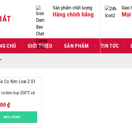
Sản phẩm chất lượng
Giao 
Hàng chính hãng
Mọi 
HÁT
NG CHỦ
GIỚI THIỆU
SẢN PHẨM
TIN TỨC
”
 cơ kim loại 250°C và
000
₫
MUA HÀNG