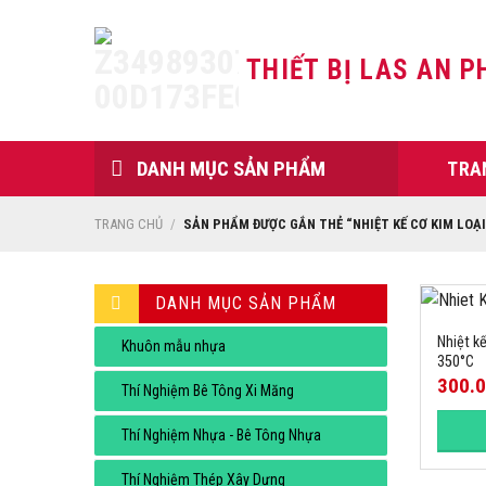
Skip
to
THIẾT BỊ LAS AN P
content
DANH MỤC SẢN PHẨM
TRA
TRANG CHỦ
/
SẢN PHẨM ĐƯỢC GẮN THẺ “NHIỆT KẾ CƠ KIM LOẠI
DANH MỤC SẢN PHẨM
Nhiệt kế
Khuôn mẫu nhựa
350°C
300.
Thí Nghiệm Bê Tông Xi Măng
Thí Nghiệm Nhựa - Bê Tông Nhựa
Thí Nghiệm Thép Xây Dựng