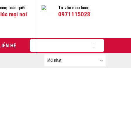
hàng toàn quốc
Tư vấn mua hàng
lúc mọi nơi
0971115028
Tìm
LIÊN HỆ
kiếm: