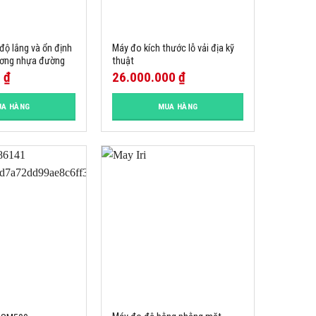
độ lắng và ổn định
Máy đo kích thước lỗ vải địa kỹ
tương nhựa đường
thuật
0
₫
26.000.000
₫
A HÀNG
MUA HÀNG