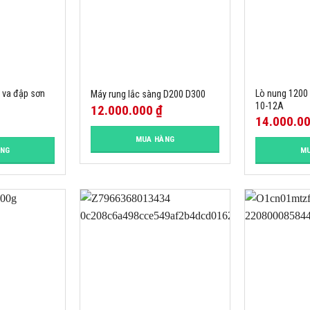
n va đập sơn
Lò nung 1200
Máy rung lắc sàng D200 D300
10-12A
12.000.000
₫
14.000.0
MUA HÀNG
ÀNG
MU