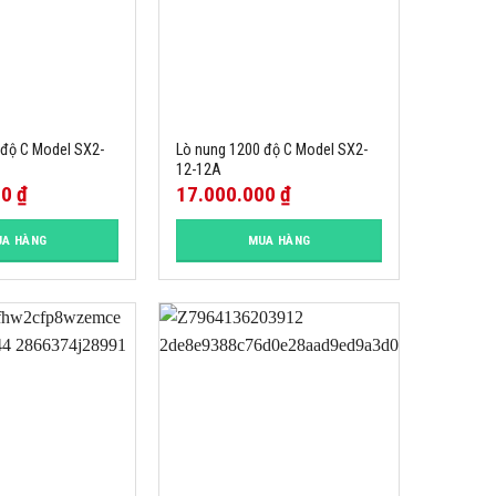
 độ C Model SX2-
Lò nung 1200 độ C Model SX2-
12-12A
00
₫
17.000.000
₫
A HÀNG
MUA HÀNG