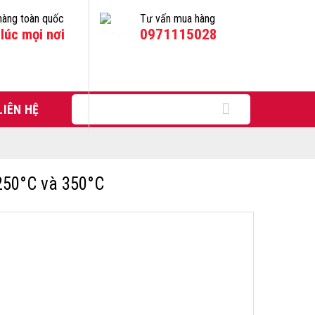
hàng toàn quốc
Tư vấn mua hàng
lúc mọi nơi
0971115028
Tìm
LIÊN HỆ
kiếm:
 250°C và 350°C