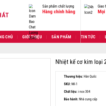
Sản phẩm chất lượng
Giao 
Hàng chính hãng
Mọi 
HÁT
NG CHỦ
GIỚI THIỆU
SẢN PHẨM
TIN TỨC
Nhiệt kế cơ kim loại
Thương hiệu:
Hàn Quốc
SKU:
NK-1
Chất liệu:
i nox 304
Bảo hành:
Nhà cung cấp