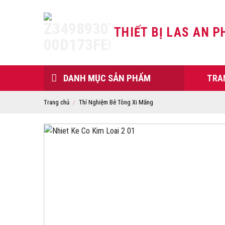
Skip
to
THIẾT BỊ LAS AN P
content
DANH MỤC SẢN PHẨM
TRA
Trang chủ
/
Thí Nghiệm Bê Tông Xi Măng