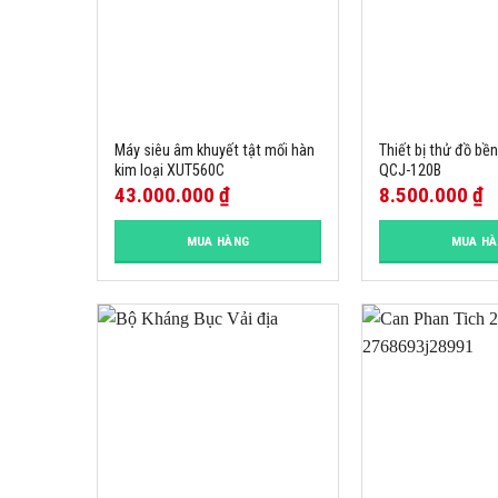
Máy siêu âm khuyết tật mối hàn
Thiết bị thử đồ bề
kim loại XUT560C
QCJ-120B
43.000.000
₫
8.500.000
₫
MUA HÀNG
MUA H