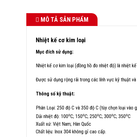
MÔ TẢ SẢN PHẨM
Nhiệt kế cơ kim loại
Mục đích sử dụng:
Nhiệt kế cơ kim loại (đồng hồ đo nhiệt độ) là nhiệt 
Được sử dụng rộng rãi trong các lính vực kỹ thuật và
Thông số kỹ thuật:
Phân Loại: 250 độ C và 350 độ C (tùy chọn loại vào g
o
o
o
o
o
Dải nhiệt độ: 100
C; 150
​C; 250
​C; 300
​C; 350
​C
Xuất xứ: Việt Nam; Hàn Quốc
Chất liệu: Inox 304 không gỉ cao cấp.