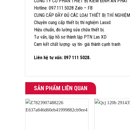
CÔNG TY CỔ PHẦN THIẾT BỊ KIỂM ĐỊNH AN PHÁT
Hotline: 097.111.5028 Zalo – FB
CUNG CẤP ĐẦY ĐỦ CÁC LOẠI THIẾT BỊ THÍ NGHIỆ
Chuyên cung cấp thiết bị thí nghiệm Lasxd
Hiệu chuẩn, đo lường sửa chữa thiết bị.
Tư vấn, lập hồ sơ thành lập PTN Las XD
Cam kết chất lượng- uy tín- giá thành cạnh tranh
Liên hệ tư vấn: 097 111 5028.
SẢN PHẨM LIÊN QUAN