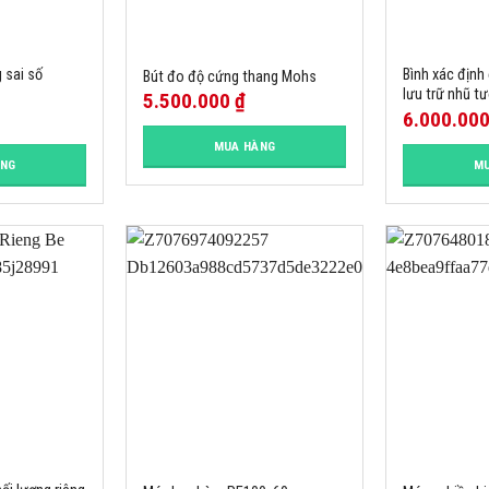
 sai số
Bình xác định 
Bút đo độ cứng thang Mohs
lưu trữ nhũ 
5.500.000
₫
6.000.00
MUA HÀNG
ÀNG
MU