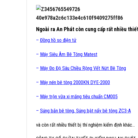
Ngoài ra
An Phát
còn cung cấp rất nhiều thiết
–
Đồng hồ so điện tử
–
Máy Siêu Âm Bê Tông Matest
–
Máy Đo Độ Sâu Chiều Rộng Vết Nứt Bê Tông
–
Máy nén bê tông 2000KN DYE-2000
–
Máy trộn vữa xi măng tiêu chuẩn CM005
–
Súng bắn bê tông, Súng bật nẩy bê tông ZC3-A
và còn rất nhiều thiết bị thí nghiệm kiểm định khác…