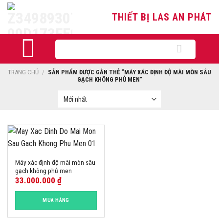
Skip
THIẾT BỊ LAS AN PHÁT
to
content
Tìm
kiếm:
TRANG CHỦ
/
SẢN PHẨM ĐƯỢC GẮN THẺ “MÁY XÁC ĐỊNH ĐỘ MÀI MÒN SÂU
GẠCH KHÔNG PHỦ MEN”
Máy xác định độ mài mòn sâu
gạch không phủ men
33.000.000
₫
MUA HÀNG