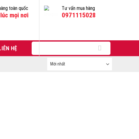
hàng toàn quốc
Tư vấn mua hàng
lúc mọi nơi
0971115028
Tìm
LIÊN HỆ
kiếm: