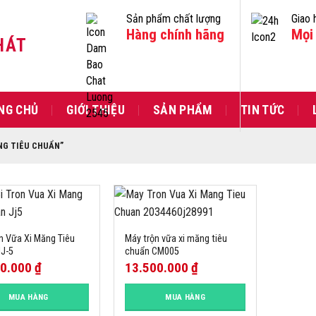
Sản phẩm chất lượng
Giao 
Hàng chính hãng
Mọi 
HÁT
NG CHỦ
GIỚI THIỆU
SẢN PHẨM
TIN TỨC
NG TIÊU CHUẨN”
n Vữa Xi Măng Tiêu
Máy trộn vữa xi măng tiêu
J-5
chuẩn CM005
00.000
₫
13.500.000
₫
MUA HÀNG
MUA HÀNG