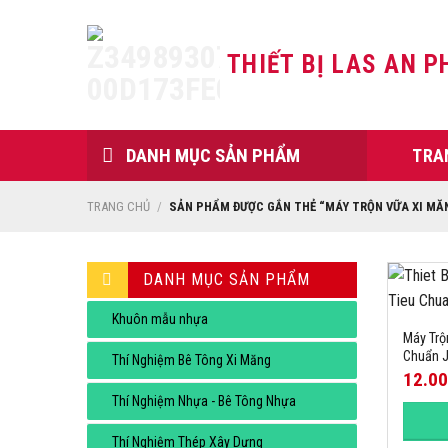
Skip
to
THIẾT BỊ LAS AN P
content
DANH MỤC SẢN PHẨM
TRA
TRANG CHỦ
/
SẢN PHẨM ĐƯỢC GẮN THẺ “MÁY TRỘN VỮA XI MĂ
DANH MỤC SẢN PHẨM
Khuôn mẫu nhựa
Máy Trộ
Chuẩn J
Thí Nghiệm Bê Tông Xi Măng
12.0
Thí Nghiệm Nhựa - Bê Tông Nhựa
Thí Nghiệm Thép Xây Dựng