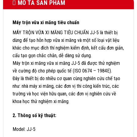
MÔ TẢ SẢN PHẨM
Máy trộn vữa xi măng tiêu chuẩn
MÁY TRỘN VỮA XI MĂNG TIÊU CHUẨN JJ-5 là thiết bị
dùng để tạo hỗn hợp vữa xi măng và một số loại vật liệu
khác cho mục đích thí nghiệm kiểm định, kết cấu đơn giản,
cấu tạo gọn chắc chắn, dễ dàng sử dụng.
Máy trộn xi măng vữa xi măng JJ-5 đã được thử nghiệm
về cường độ cho phép quốc tế (ISO 0674 – 1984E).
Đây là thiết bị do nhiều cơ quan cùng nghiên cứu chế tạo
như: nhà máy xi măng, các đơn vị thi công kiến trúc, các
trường và học viện hữu quan, các đơn vị nghiên cứu về
khoa học thử nghiệm xi măng.
2. Thông số kỹ thuật:
Model: JJ-5