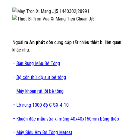
Ngoài ra
An phát
còn cung cấp rất nhiều thiết bị liên quan
khác như:
–
Bàn Rung Mẫu Bê Tông
–
Bộ côn thử độ sụt bê tông
–
Máy khoan rút lõi bê tông
–
Lò nung 1000 độ C SX-4-10
–
Khuôn đúc mẫu vữa xi măng 40x40x160mm bằng thép
–
Máy Siêu Âm Bê Tông Matest