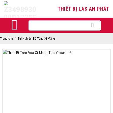
Skip
THIẾT BỊ LAS AN PHÁT
to
content
Tìm
kiếm:
Trang chủ
/
Thí Nghiệm Bê Tông Xi Măng