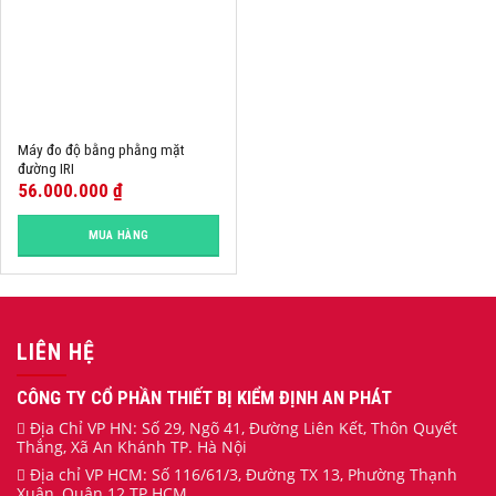
Máy đo độ bằng phằng mặt
đường IRI
56.000.000
₫
MUA HÀNG
LIÊN HỆ
CÔNG TY CỔ PHẦN THIẾT BỊ KIỂM ĐỊNH AN PHÁT
Địa Chỉ VP HN: Số 29, Ngõ 41, Đường Liên Kết, Thôn Quyết
Thắng, Xã An Khánh TP. Hà Nội
Địa chỉ VP HCM: Số 116/61/3, Đường TX 13, Phường Thạnh
Xuân, Quận 12 TP.HCM