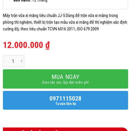
Máy trộn vữa xi măng tiêu chuẩn JJ-5 Dùng để trộn vữa xi măng trong
phòng thí nghiệm, thiết bị trộn tạo mẫu vữa xi măng để thí nghiệm xác định
cường độ, theo tiêu chuẩn TCVN 6016:2011; ISO 679:2009
12.000.000
₫
Máy Trộn Vữa Xi Măng Tiêu Chuẩn JJ-5 số lượng
MUA NGAY
Giao tận nơi, lắp đặt miễn phí
0971115028
Tư vấn liên hệ