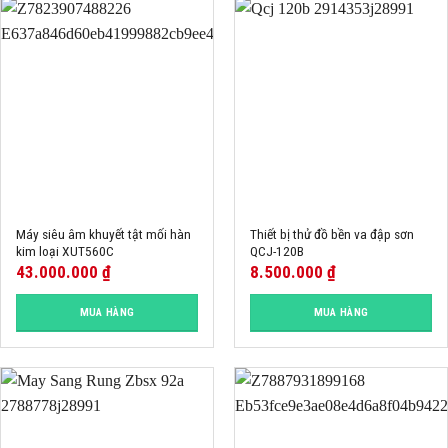
Máy siêu âm khuyết tật mối hàn
Thiết bị thử đồ bền va đập sơn
kim loại XUT560C
QCJ-120B
43.000.000
₫
8.500.000
₫
MUA HÀNG
MUA HÀNG