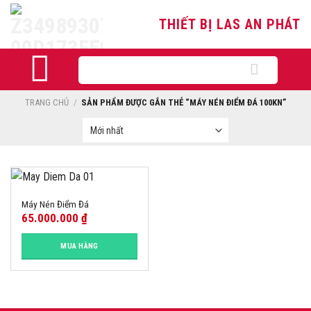
Skip
THIẾT BỊ LAS AN PHÁT
to
content
Tìm
kiếm:
TRANG CHỦ
/
SẢN PHẨM ĐƯỢC GẮN THẺ “MÁY NÉN ĐIỂM ĐÁ 100KN”
Máy Nén Điểm Đá
65.000.000
₫
MUA HÀNG