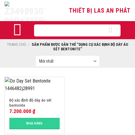
Skip
THIẾT BỊ LAS AN PHÁT
to
content
Tìm
kiếm:
TRANG CHỦ
/
SẢN PHẨM ĐƯỢC GẮN THẺ “DỤNG CỤ XÁC ĐỊNH ĐỘ DÀY ÁO
SÉT BENTONITE”
Bộ xác định độ dày áo sét
bentonite
7.200.000
₫
MUA HÀNG