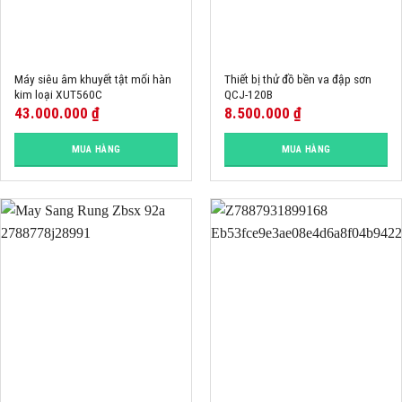
Máy siêu âm khuyết tật mối hàn
Thiết bị thử đồ bền va đập sơn
kim loại XUT560C
QCJ-120B
43.000.000
₫
8.500.000
₫
MUA HÀNG
MUA HÀNG