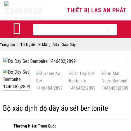
Skip
THIẾT BỊ LAS AN PHÁT
to
content
Tìm
kiếm:
Trang chủ
/
Thí Nghiệm Xi Măng - Vữa - Gạch Xây
Bộ xác định độ dày áo sét bentonite
Thương hiệu:
Trung Quốc