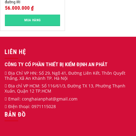
đường IRI
56.000.000
₫
MUA HÀNG
LIÊN HỆ
CÔNG TY CỔ PHẦN THIẾT BỊ KIỂM ĐỊNH AN PHÁT
Địa Chỉ VP HN: Số 29, Ngõ 41, Đường Liên Kết, Thôn Quyết
Thắng, Xã An Khánh TP. Hà Nội
Địa chỉ VP HCM: Số 116/61/3, Đường TX 13, Phường Thạnh
Xuân, Quận 12 TP.HCM
Email:
conghaianphat
@gmail.com
Điện thoại:
0971115028
BẢN ĐỒ