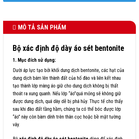
MÔ TẢ SẢN PHẨM
Bộ xác định độ dày áo sét bentonite
1. Mục đích sử dụng:
Dười áp lực tạo bởi khối dung dịch bentonite, các hạt của
dung dịch bám lên thành đất của hố đào và liên kết nhau
tạo thành lớp màng áo giữ cho dung dịch không bị thất
thoát ra xung quanh. Nếu lớp “áo”quá mỏng sẽ không giữ
được dung dịch, quá dày dễ bị phá hủy. Thực tế cho thấy
sau khi đào đất tầng hầm, chúng ta có thể bóc được lớp
“áo” này còn bàm dính trên thân cọc hoặc bề mặt tường
vây.
Bộ
xác định độ dày áo sét bentonite
dùng để xác định