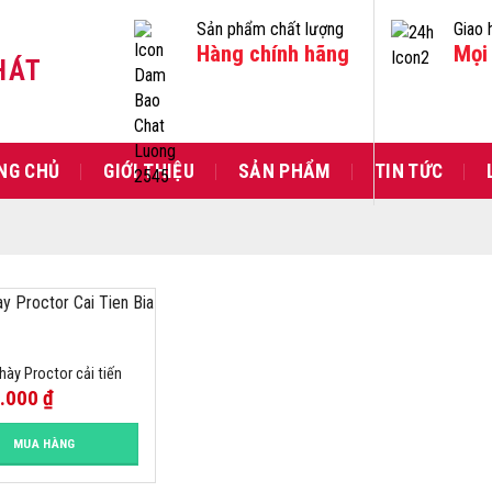
Sản phẩm chất lượng
Giao 
Hàng chính hãng
Mọi 
HÁT
NG CHỦ
GIỚI THIỆU
SẢN PHẨM
TIN TỨC
hày Proctor cải tiến
0.000
₫
MUA HÀNG