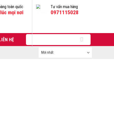
hàng toàn quốc
Tư vấn mua hàng
lúc mọi nơi
0971115028
Tìm
LIÊN HỆ
kiếm: