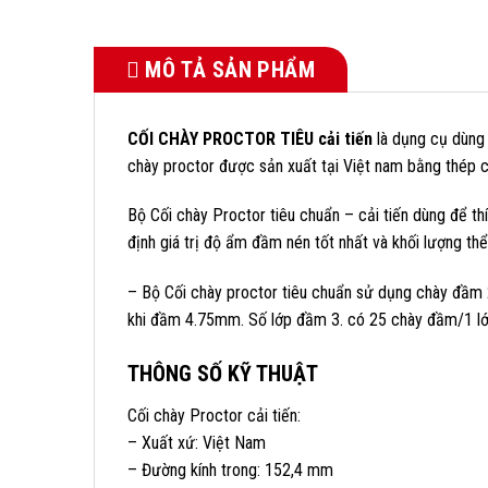
MÔ TẢ SẢN PHẨM
CỐI CHÀY PROCTOR TIÊU cải tiến
là dụng cụ dùng 
chày proctor được sản xuất tại Việt nam bằng thép cứ
Bộ Cối chày Proctor tiêu chuẩn – cải tiến dùng để th
định giá trị độ ẩm đầm nén tốt nhất và khối lượng thể
– Bộ Cối chày proctor tiêu chuẩn sử dụng chày đầm
khi đầm 4.75mm. Số lớp đầm 3. có 25 chày đầm/1 lớ
THÔNG SỐ KỸ THUẬT
Cối chày Proctor cải tiến:
– Xuất xứ: Việt Nam
– Đường kính trong: 152,4 mm