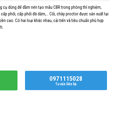
g cụ dùng để đầm nén tạo mẫu CBR trong phòng thí nghiệm,
 cấp phối, cấp phối đá dăm,… Cối, chày proctor được sản xuất tại
n cao. Có hai loại khác nhau, cải tiến và tiêu chuẩn phù hợp
h.
g
0971115028
í
Tư vấn liên hệ