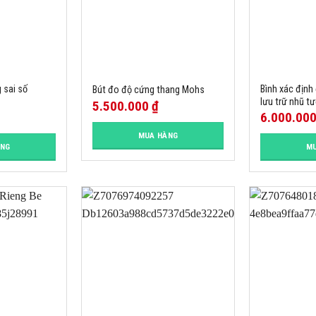
 sai số
Bình xác định 
Bút đo độ cứng thang Mohs
lưu trữ nhũ 
5.500.000
₫
6.000.00
MUA HÀNG
ÀNG
MU