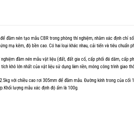
để đầm nén tạo mẫu CBR trong phòng thí nghiệm, nhằm xác định chỉ số C
ng mạ kẽm, độ bền cao. Có hai loại khác nhau, cải tiến và tiêu chuẩn ph
í nghiệm đầm nén mẫu vật liệu (đất, đất gia cố, cấp phối đá dăm, cấp p
 tích khô lớn nhất của vật liệu sử dụng làm nền, móng công trình giao th
 2.5kg với chiều cao rơi 305mm để đầm mẫu. Đường kính trong của cối 
p.Khối lượng mẫu xác định độ ẩm là 100g.