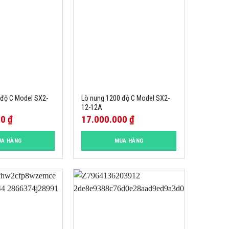
 độ C Model SX2-
Lò nung 1200 độ C Model SX2-
12-12A
00
₫
17.000.000
₫
A HÀNG
MUA HÀNG