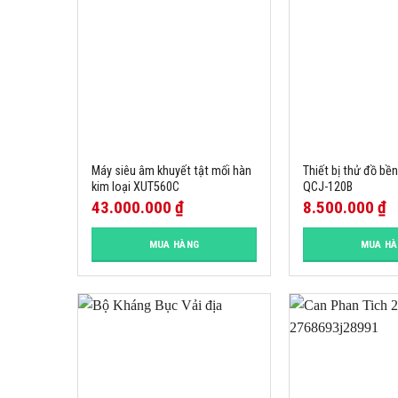
Máy siêu âm khuyết tật mối hàn
Thiết bị thử đồ bề
kim loại XUT560C
QCJ-120B
43.000.000
₫
8.500.000
₫
MUA HÀNG
MUA H