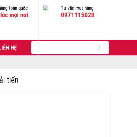
hàng toàn quốc
Tư vấn mua hàng
lúc mọi nơi
0971115028
Tìm
LIÊN HỆ
kiếm:
ải tiến