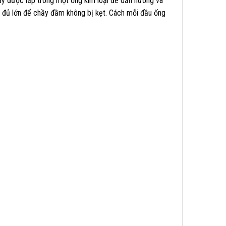
ầy được lắp trong một ống kim loại để dẫn hướng và
g đủ lớn để chầy đầm không bị kẹt. Cách mỗi đầu ống