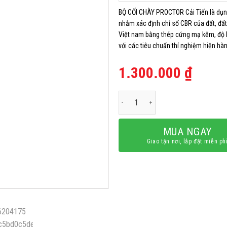
BỘ CỐI CHÀY PROCTOR Cải Tiến là dụn
nhằm xác định chỉ số CBR của đất, đất
Việt nam bằng thép cứng mạ kẽm, độ bề
với các tiêu chuẩn thí nghiệm hiện hàn
1.300.000
₫
Bộ cối chày Proctor cải tiến số lượn
MUA NGAY
Giao tận nơi, lắp đặt miễn ph