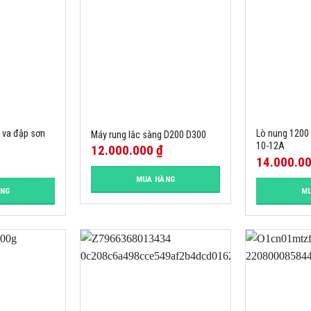
n va đập sơn
Lò nung 1200
Máy rung lắc sàng D200 D300
10-12A
12.000.000
₫
14.000.0
MUA HÀNG
ÀNG
MU