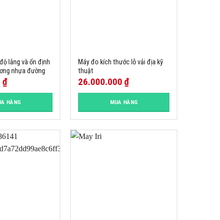
độ lắng và ổn định
Máy đo kích thước lỗ vải địa kỹ
tương nhựa đường
thuật
0
₫
26.000.000
₫
A HÀNG
MUA HÀNG