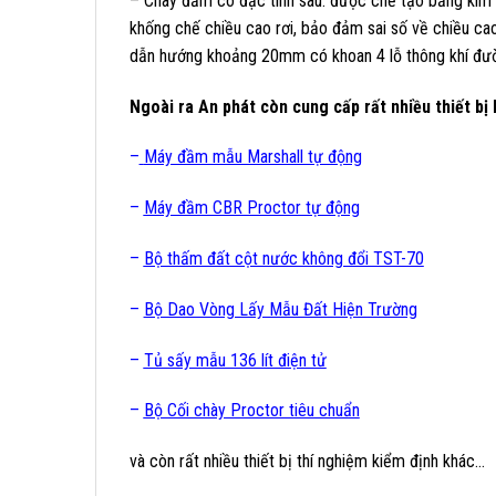
– Chày đầm có đặc tính sau: được chế tạo bằng kim 
khống chế chiều cao rơi, bảo đảm sai số về chiều c
dẫn hướng khoảng 20mm có khoan 4 lỗ thông khí đư
Ngoài ra An phát còn cung cấp rất nhiều thiết bị
–
Máy đầm mẫu Marshall tự động
–
Máy đầm CBR Proctor tự động
–
Bộ thấm đất cột nước không đổi TST-70
–
Bộ Dao Vòng Lấy Mẫu Đất Hiện Trường
–
Tủ sấy mẫu 136 lít điện tử
–
Bộ Cối chày Proctor tiêu chuẩn
và còn rất nhiều thiết bị thí nghiệm kiểm định khác…