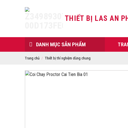
Skip
to
THIẾT BỊ LAS AN P
content
DANH MỤC SẢN PHẨM
TRA
Trang chủ
/
Thiết bị thí nghiệm dùng chung