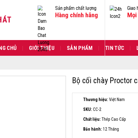
Sản phẩm chất lượng
Giao 
Hàng chính hãng
Mọi 
HÁT
NG CHỦ
GIỚI THIỆU
SẢN PHẨM
TIN TỨC
Bộ cối chày Proctor c
Thương hiệu:
Việt Nam
SKU:
CC-2
Chất liệu:
Thép Cao Cấp
Bảo hành:
12 Tháng