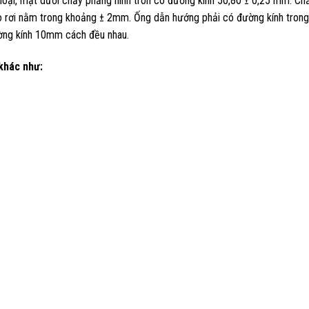
loại, mặt dưới chầy phẳng hình tròn có đường kính 50,80 ± 0,25 mm. Ch
ao rơi nằm trong khoảng ± 2mm. Ống dẫn hướng phải có đường kính tron
ờng kính 10mm cách đều nhau.
 khác như: