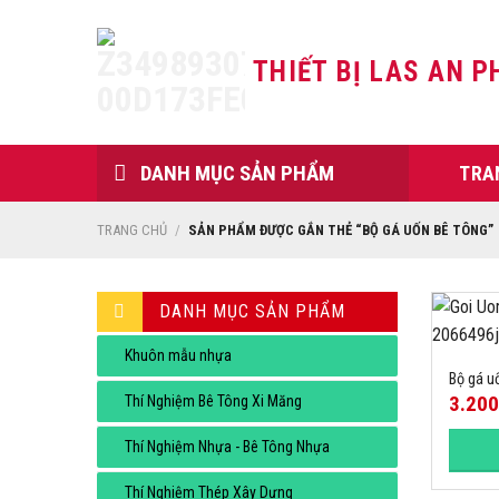
Skip
to
THIẾT BỊ LAS AN P
content
DANH MỤC SẢN PHẨM
TRA
TRANG CHỦ
/
SẢN PHẨM ĐƯỢC GẮN THẺ “BỘ GÁ UỐN BÊ TÔNG”
DANH MỤC SẢN PHẨM
Khuôn mẫu nhựa
Bộ gá u
3.20
Thí Nghiệm Bê Tông Xi Măng
Thí Nghiệm Nhựa - Bê Tông Nhựa
Thí Nghiệm Thép Xây Dựng