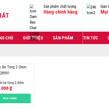
Sản phẩm chất lượng
Giao 
Hàng chính hãng
Mọi 
HÁT
NG CHỦ
GIỚI THIỆU
SẢN PHẨM
TIN TỨC
ốn bê tông 2 điểm
0.000
₫
MUA HÀNG