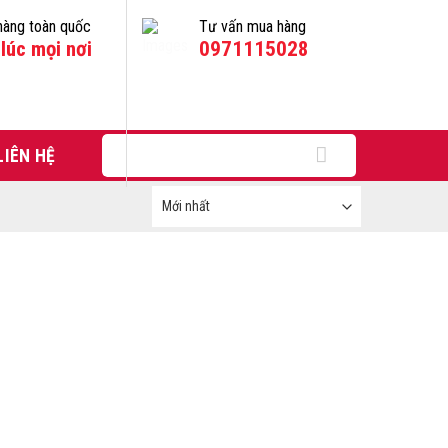
hàng toàn quốc
Tư vấn mua hàng
lúc mọi nơi
0971115028
Tìm
LIÊN HỆ
kiếm: