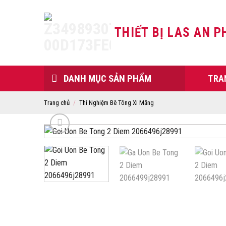
Skip
to
THIẾT BỊ LAS AN P
content
DANH MỤC SẢN PHẨM
TRA
Trang chủ
/
Thí Nghiệm Bê Tông Xi Măng