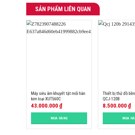
SẢN PHẨM LIÊN QUAN
Máy siêu âm khuyết tật mối hàn
Thiết bị thử đồ bề
kim loại XUT560C
QCJ-120B
43.000.000
₫
8.500.000
₫
MUA HÀNG
MUA H