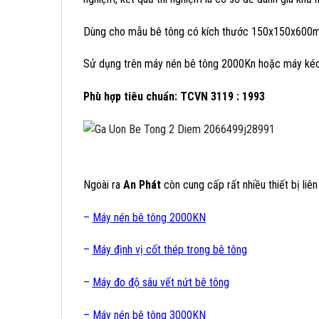
Dùng cho mẫu bê tông có kích thước 150x150x600
Sử dụng trên máy nén bê tông 2000Kn hoặc máy ké
Phù hợp tiêu chuẩn: TCVN 3119 : 1993
Ngoài ra
An Phát
còn cung cấp rất nhiều thiết bị liê
–
Máy nén bê tông 2000KN
–
Máy định vị cốt thép trong bê tông
–
Máy đo độ sâu vết nứt bê tông
–
Máy nén bê tông 3000KN