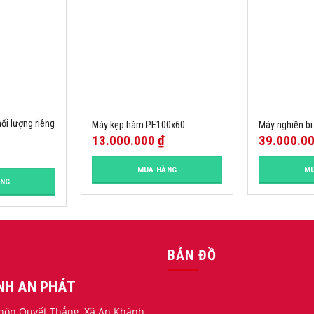
hối lượng riêng
Máy kẹp hàm PE100x60
Máy nghiền b
13.000.000
₫
39.000.0
MUA HÀNG
MU
ÀNG
BẢN ĐỒ
ỊNH AN PHÁT
 Thôn Quyết Thắng, Xã An Khánh