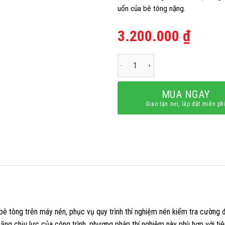
uốn của bê tông nặng.
3.200.000
₫
Bộ gá uốn bê tông 2 điểm số lượng
MUA NGAY
Giao tận nơi, lắp đặt miễn ph
 tông trên máy nén, phục vụ quy trình thí nghiệm nén kiểm tra cường đ
năng chịu lực của công trình, phương pháp thí nghiệm này phù hợp với ti