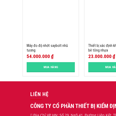
Máy đo độ nhớt saybolt nhũ
Thiết bị xác định k
tương
bê tông nhựa
54.000.000
₫
23.000.000
₫
MUA HÀNG
MUA H
LIÊN HỆ
CÔNG TY CỔ PHẦN THIẾT BỊ KIỂM Đ
Địa Chỉ VP HN: Số 29, Ngõ 41, Đường Liên Kết,