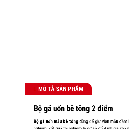
MÔ TẢ SẢN PHẨM
Bộ gá uốn bê tông 2 điểm
Bộ gá uốn mẫu bê tông
dùng để giữ viên mẫu dầm bê
nghiệm, kết quả thí nghiệm là cơ sở để đánh giá khả 