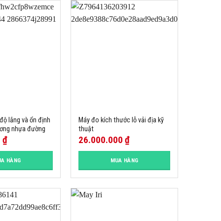
độ lắng và ổn định
Máy đo kích thước lỗ vải địa kỹ
tương nhựa đường
thuật
0
₫
26.000.000
₫
A HÀNG
MUA HÀNG