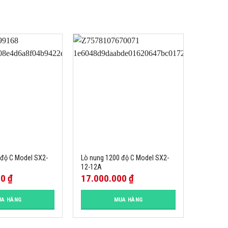
 độ C Model SX2-
Lò nung 1200 độ C Model SX2-
12-12A
00
₫
17.000.000
₫
A HÀNG
MUA HÀNG