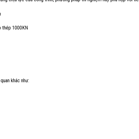
m
o thép 1000KN
n quan khác như: