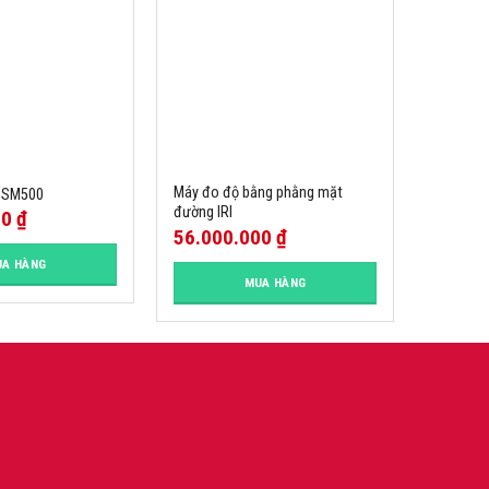
Máy đo độ bằng phằng mặt
i SM500
đường IRI
00
₫
56.000.000
₫
A HÀNG
MUA HÀNG