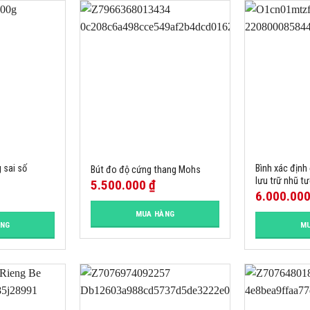
 sai số
Bình xác định 
Bút đo độ cứng thang Mohs
lưu trữ nhũ 
5.500.000
₫
6.000.00
MUA HÀNG
ÀNG
MU