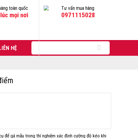
hàng toàn quốc
Tư vấn mua hàng
lúc mọi nơi
0971115028
Tìm
LIÊN HỆ
kiếm:
điểm
cụ để gá mẫu trong thí nghiệm xác định cường độ kéo khi