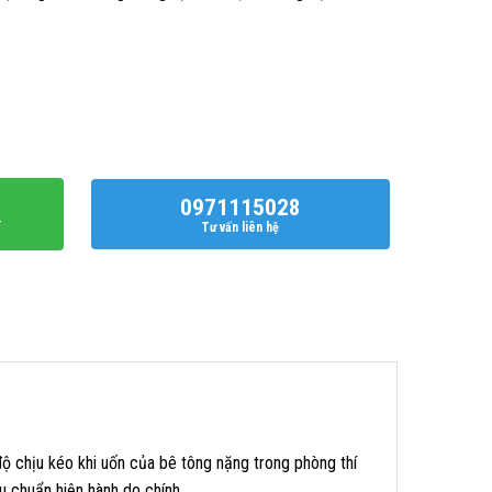
0971115028
í
Tư vấn liên hệ
ộ chịu kéo khi uốn của bê tông nặng trong phòng thí
êu chuẩn hiện hành do chính…