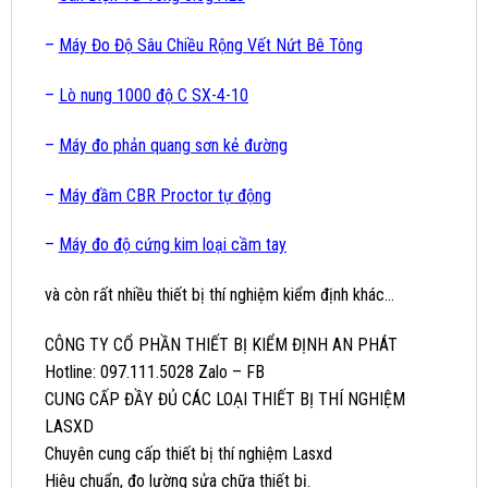
–
Máy Đo Độ Sâu Chiều Rộng Vết Nứt Bê Tông
–
Lò nung 1000 độ C SX-4-10
–
Máy đo phản quang sơn kẻ đường
–
Máy đầm CBR Proctor tự động
–
Máy đo độ cứng kim loại cầm tay
và còn rất nhiều thiết bị thí nghiệm kiểm định khác…
CÔNG TY CỔ PHẦN THIẾT BỊ KIỂM ĐỊNH AN PHÁT
Hotline: 097.111.5028 Zalo – FB
CUNG CẤP ĐẦY ĐỦ CÁC LOẠI THIẾT BỊ THÍ NGHIỆM
LASXD
Chuyên cung cấp thiết bị thí nghiệm Lasxd
Hiệu chuẩn, đo lường sửa chữa thiết bị.