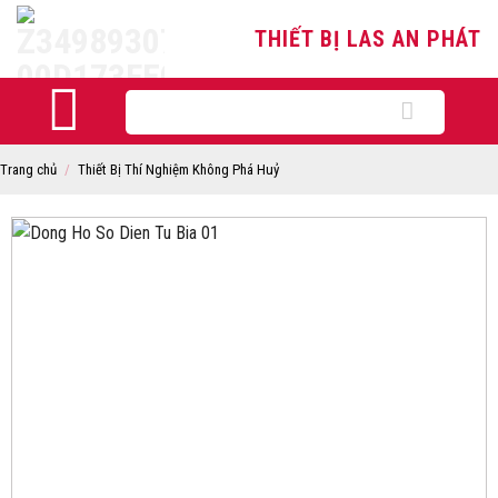
Skip
THIẾT BỊ LAS AN PHÁT
to
content
Tìm
kiếm:
Trang chủ
/
Thiết Bị Thí Nghiệm Không Phá Huỷ