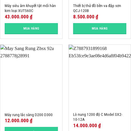
Máy siêu âm khuyết tật mối hàn
Thiết bị thử đồ bền va đập sơn
kim loại XUT560C
QCJ-120B
43.000.000
₫
8.500.000
₫
MUA HÀNG
MUA HÀNG
Lò nung 1200 độ C Model SX2-
Máy rung lắc sàng D200 D300
10-12A
12.000.000
₫
14.000.000
₫