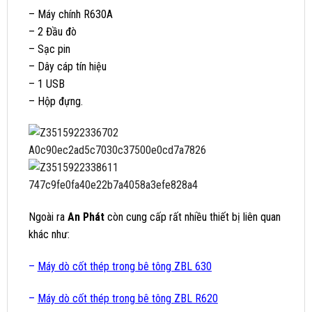
– Máy chính R630A
– 2 Đầu đò
– Sạc pin
– Dây cáp tín hiệu
– 1 USB
– Hộp đựng.
Ngoài ra
An Phát
còn cung cấp rất nhiều thiết bị liên quan
khác như:
–
Máy dò cốt thép trong bê tông ZBL 630
–
Máy dò cốt thép trong bê tông ZBL R620