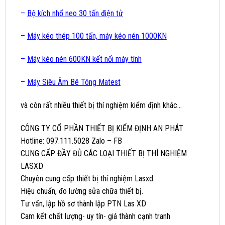
–
Bộ kích nhổ neo 30 tấn điện tử
–
Máy kéo thép 100 tấn, máy kéo nén 1000KN
–
Máy kéo nén 600KN kết nối máy tính
–
Máy Siêu Âm Bê Tông Matest
và còn rất nhiều thiết bị thí nghiệm kiểm định khác…
CÔNG TY CỔ PHẦN THIẾT BỊ KIỂM ĐỊNH AN PHÁT
Hotline: 097.111.5028 Zalo – FB
CUNG CẤP ĐẦY ĐỦ CÁC LOẠI THIẾT BỊ THÍ NGHIỆM
LASXD
Chuyên cung cấp thiết bị thí nghiệm Lasxd
Hiệu chuẩn, đo lường sửa chữa thiết bị.
Tư vấn, lập hồ sơ thành lập PTN Las XD
Cam kết chất lượng- uy tín- giá thành cạnh tranh