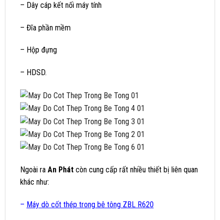
– Dây cáp kết nối máy tính
– Đĩa phần mềm
– Hộp đựng
– HDSD.
Ngoài ra
An Phát
còn cung cấp rất nhiều thiết bị liên quan
khác như:
–
Máy dò cốt thép trong bê tông ZBL R620