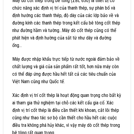
Máy dò cốt thép trong bê tông (ZBL 630) là thiết bị có
chức năng xác định vị trí của thanh thép, sự phân bố và
định hướng các thanh thép, độ dày của các lớp bảo về và
đường kính các thanh thép trong kết cấu bê tông cốt thép
như đường hầm và tường…Máy dò cốt thép cũng có thể
phát hiện và định hường của sắt từ như dây và đường
ống…
Máy được nhập khẩu trực tiếp từ nước ngoài đảm bảo về
chất lượng và giá của sản phẩm rất tốt, hơn nữa máy còn
có thể đáp ứng được hầu hết tất cả các tiêu chuẩn của
Việt Nam cũng như Quốc tế.
Xác định vị trí cốt thép là hoạt động quan trọng cho bất kỳ
ai tham gia thử nghiệm tại chỗ các kết cấu gia cố. Xác
định vị trí cốt thép là điều cần thiết khi khoan, cắt lõi thép
cũng như thao tác sơ bộ cần thiết cho hầu hết các cuộc
điều tra không phá hủy khác, vì vậy máy dò cốt thép trong
bê tông rất quan trọng.