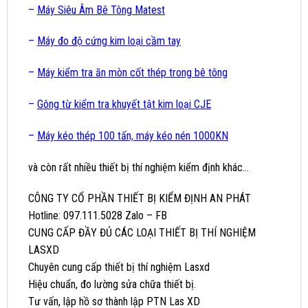
–
Máy Siêu Âm Bê Tông Matest
–
Máy đo độ cứng kim loại cầm tay
–
Máy kiểm tra ăn mòn cốt thép trong bê tông
–
Gông từ kiểm tra khuyết tật kim loại CJE
–
Máy kéo thép 100 tấn, máy kéo nén 1000KN
và còn rất nhiều thiết bị thí nghiệm kiểm định khác…
CÔNG TY CỔ PHẦN THIẾT BỊ KIỂM ĐỊNH AN PHÁT
Hotline: 097.111.5028 Zalo – FB
CUNG CẤP ĐẦY ĐỦ CÁC LOẠI THIẾT BỊ THÍ NGHIỆM
LASXD
Chuyên cung cấp thiết bị thí nghiệm Lasxd
Hiệu chuẩn, đo lường sửa chữa thiết bị.
Tư vấn, lập hồ sơ thành lập PTN Las XD