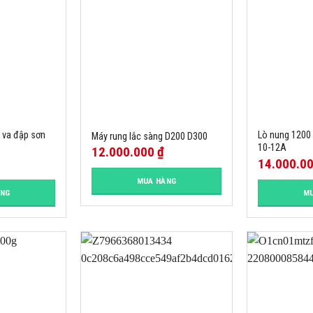
n va đập sơn
Lò nung 1200
Máy rung lắc sàng D200 D300
10-12A
12.000.000
₫
14.000.0
MUA HÀNG
ÀNG
MU