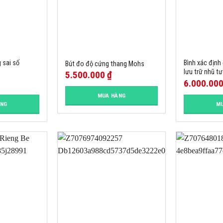
 sai số
Bình xác định 
Bút đo độ cứng thang Mohs
lưu trữ nhũ 
5.500.000
₫
6.000.00
MUA HÀNG
ÀNG
MU