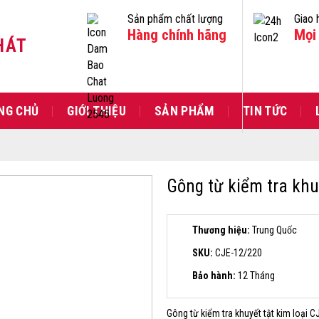
Sản phẩm chất lượng
Giao 
Hàng chính hãng
Mọi 
HÁT
NG CHỦ
GIỚI THIỆU
SẢN PHẨM
TIN TỨC
Gông từ kiểm tra khuy
Thương hiệu:
Trung Quốc
SKU:
CJE-12/220
Bảo hành:
12 Tháng
Gông từ kiểm tra khuyết tật kim loại
CJ