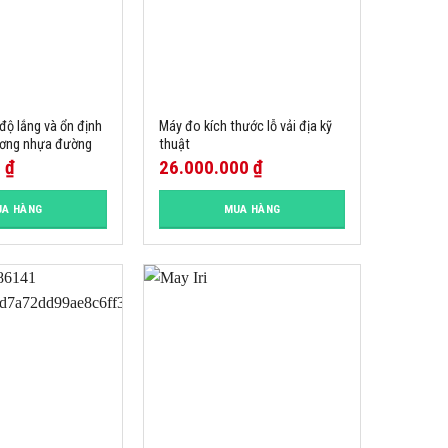
độ lắng và ổn định
Máy đo kích thước lỗ vải địa kỹ
tương nhựa đường
thuật
0
₫
26.000.000
₫
A HÀNG
MUA HÀNG