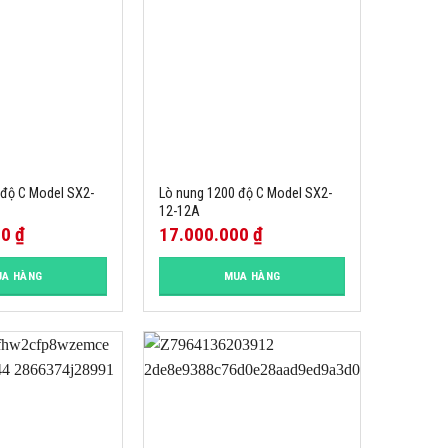
 độ C Model SX2-
Lò nung 1200 độ C Model SX2-
12-12A
00
₫
17.000.000
₫
A HÀNG
MUA HÀNG