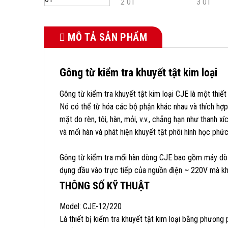
MÔ TẢ SẢN PHẨM
Gông từ kiểm tra khuyết tật kim loại
Gông từ kiểm tra khuyết tật kim loại CJE là một thiết
Nó có thể từ hóa các bộ phận khác nhau và thích hợ
mặt do rèn, tôi, hàn, mỏi, v.v., chẳng hạn như thanh x
và mối hàn và phát hiện khuyết tật phôi hình học phức
Gông từ kiểm tra mối hàn dòng CJE bao gồm máy dò lỗ
dụng đầu vào trực tiếp của nguồn điện ~ 220V mà khôn
THÔNG SỐ KỸ THUẬT
Model: CJE-12/220
Là thiết bị kiểm tra khuyết tật kim loại bằng phương 