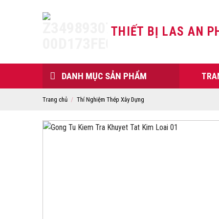
Skip
to
THIẾT BỊ LAS AN P
content
DANH MỤC SẢN PHẨM
TRA
Trang chủ
/
Thí Nghiệm Thép Xây Dựng