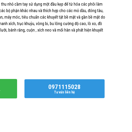
tính thu nhỏ cầm tay sử dụng một đầu kẹp để từ hóa các phôi làm
a các bộ phận khác nhau và thích hợp cho các mỏ dầu, đóng tàu,
an, máy móc, tiêu chuẩn các khuyết tật bề mặt và gần bề mặt do
 thanh xích, trục khuỷu, vòng bi, bu lông cường độ cao, lò xo, đồ
lưỡi, bánh răng, cuộn , xích neo và mối hàn và phát hiện khuyết
i CJE số lượng
0971115028
í
Tư vấn liên hệ