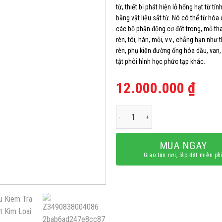
từ, thiết bị phát hiện lỗ hổng hạt từ 
bằng vật liệu sắt từ. Nó có thể từ hó
các bộ phận động cơ đốt trong, mỏ th
rèn, tôi, hàn, mỏi, v.v., chẳng hạn như
rèn, phụ kiện đường ống hóa dầu, van, 
tật phôi hình học phức tạp khác.
12.000.000
₫
Gông từ kiểm tra khuyết tật kim loạ
MUA NGAY
Giao tận nơi, lắp đặt miễn ph