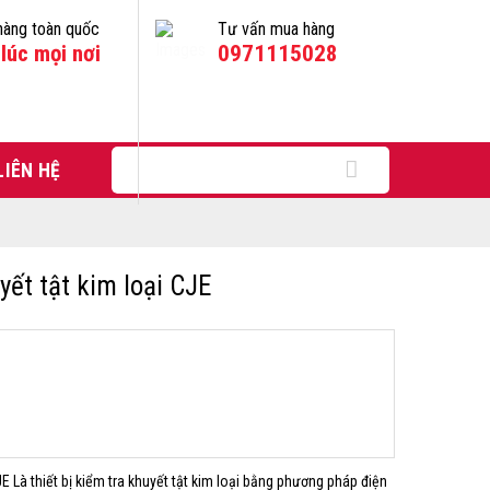
hàng toàn quốc
Tư vấn mua hàng
lúc mọi nơi
0971115028
Tìm
LIÊN HỆ
kiếm:
ết tật kim loại CJE
E Là thiết bị kiểm tra khuyết tật kim loại bằng phương pháp điện