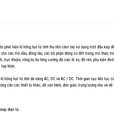
 bị phát hiện lỗ hổng hạt từ tính thu nhỏ cầm tay sử dụng một đầu kẹp để
p cho các mỏ dầu, đóng tàu, các bộ phận động cơ đốt trong, mỏ than, m
ích, trục khuỷu, vòng bi, bu lông cường độ cao, lò xo, đồ rèn, phụ kiện đườ
 tạp khác.
 hổng hạt từ tính đa năng AC, DC và AC / DC. Thời gian sạc liên tục có
g cần các thiết bị khác, dễ vận hành, đơn giản, trọng lượng nhẹ và dễ 
pháp điện từ