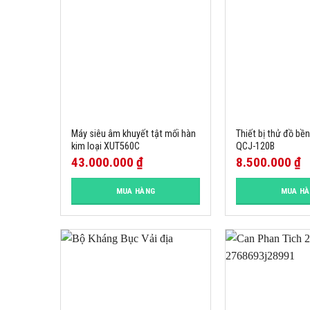
Máy siêu âm khuyết tật mối hàn
Thiết bị thử đồ bề
kim loại XUT560C
QCJ-120B
43.000.000
₫
8.500.000
₫
MUA HÀNG
MUA H