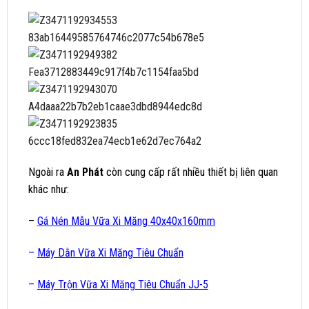
Ngoài ra
An Phát
còn cung cấp rất nhiều thiết bị liên quan
khác như:
–
Gá Nén Mẫu Vữa Xi Măng 40x40x160mm
–
Máy Dằn Vữa Xi Măng Tiêu Chuẩn
–
Máy Trộn Vữa Xi Măng Tiêu Chuẩn JJ-5