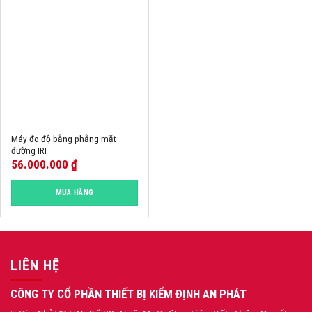
Máy đo độ bằng phằng mặt
đường IRI
56.000.000
₫
MUA HÀNG
LIÊN HỆ
CÔNG TY CỔ PHẦN THIẾT BỊ KIỂM ĐỊNH AN PHÁT