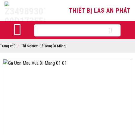
Skip
THIẾT BỊ LAS AN PHÁT
to
content
Tìm
kiếm:
Trang chủ
/
Thí Nghiệm Bê Tông Xi Măng