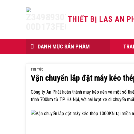
Skip
to
THIẾT BỊ LAS AN P
content
DANH MỤC SẢN PHẨM
TRA
TIN TỨC
Vận chuyển lắp đặt máy kéo thé
Công ty An Phát hoàn thành máy kéo nén và một số thiết
trình 700km từ TP Hà Nội, với hai lượt xe di chuyển mớ