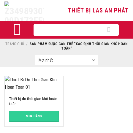
Skip
THIẾT BỊ LAS AN PHÁT
to
content
Tìm
kiếm:
TRANG CHỦ
/
SẢN PHẨM ĐƯỢC GẮN THẺ “XÁC ĐỊNH THỜI GIAN KHÔ HOÀN
TOÀN”
Thiết bị đo thời gian khô hoàn
toàn
MUA HÀNG