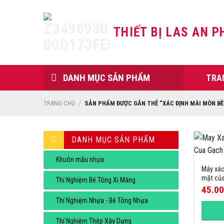
Skip
to
THIẾT BỊ LAS AN P
content
DANH MỤC SẢN PHẨM
TRA
TRANG CHỦ
/
SẢN PHẨM ĐƯỢC GẮN THẺ “XÁC ĐỊNH MÀI MÒN B
DANH MỤC SẢN PHẨM
Khuôn mẫu nhựa
Máy xác
mặt củ
Thí Nghiệm Bê Tông Xi Măng
45.0
Thí Nghiệm Nhựa - Bê Tông Nhựa
Thí Nghiệm Thép Xây Dựng