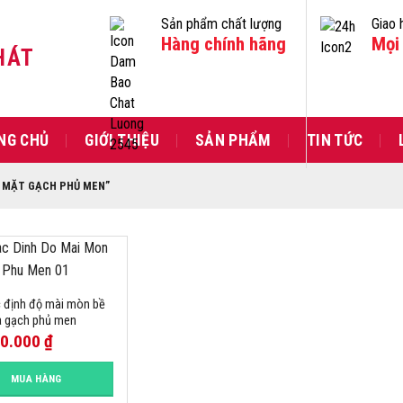
Sản phẩm chất lượng
Giao 
Hàng chính hãng
Mọi 
HÁT
NG CHỦ
GIỚI THIỆU
SẢN PHẨM
TIN TỨC
Ề MẶT GẠCH PHỦ MEN”
 định độ mài mòn bề
a gạch phủ men
00.000
₫
MUA HÀNG