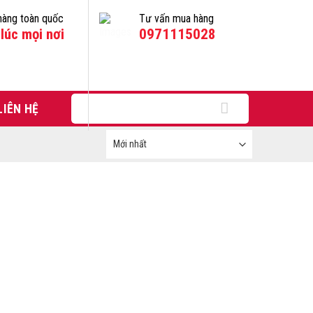
hàng toàn quốc
Tư vấn mua hàng
lúc mọi nơi
0971115028
Tìm
LIÊN HỆ
kiếm: