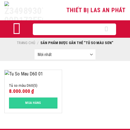
Skip
THIẾT BỊ LAS AN PHÁT
to
content
Tìm
kiếm:
TRANG CHỦ
/
SẢN PHẨM ĐƯỢC GẮN THẺ “TỦ SO MÀU SƠN”
Tủ so màu D60(5)
8.000.000
₫
MUA HÀNG