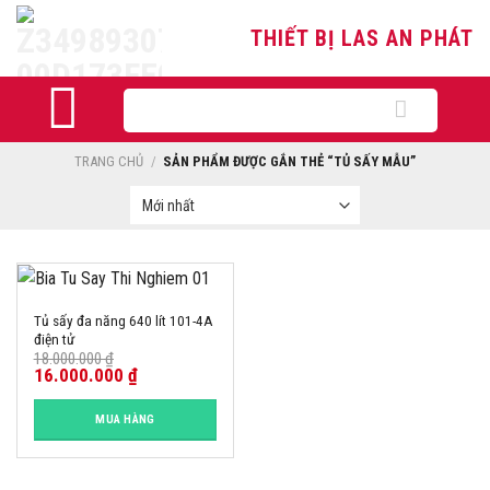
Skip
THIẾT BỊ LAS AN PHÁT
to
content
Tìm
kiếm:
TRANG CHỦ
/
SẢN PHẨM ĐƯỢC GẮN THẺ “TỦ SẤY MẪU”
-11%
Tủ sấy đa năng 640 lít 101-4A
điện tử
18.000.000
₫
16.000.000
₫
MUA HÀNG