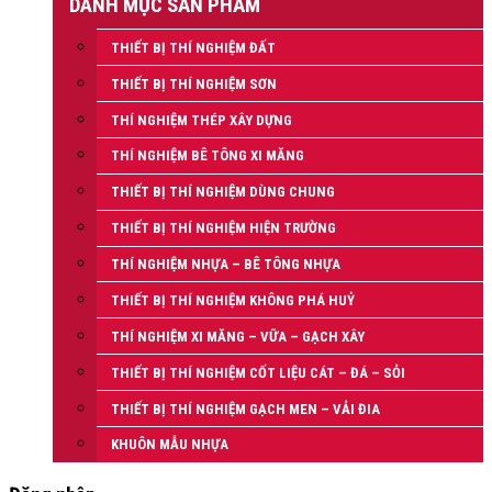
DANH MỤC SẢN PHẨM
THIẾT BỊ THÍ NGHIỆM ĐẤT
THIẾT BỊ THÍ NGHIỆM SƠN
THÍ NGHIỆM THÉP XÂY DỰNG
THÍ NGHIỆM BÊ TÔNG XI MĂNG
THIẾT BỊ THÍ NGHIỆM DÙNG CHUNG
THIẾT BỊ THÍ NGHIỆM HIỆN TRƯỜNG
THÍ NGHIỆM NHỰA – BÊ TÔNG NHỰA
THIẾT BỊ THÍ NGHIỆM KHÔNG PHÁ HUỶ
THÍ NGHIỆM XI MĂNG – VỮA – GẠCH XÂY
THIẾT BỊ THÍ NGHIỆM CỐT LIỆU CÁT – ĐÁ – SỎI
THIẾT BỊ THÍ NGHIỆM GẠCH MEN – VẢI ĐIA
KHUÔN MẪU NHỰA