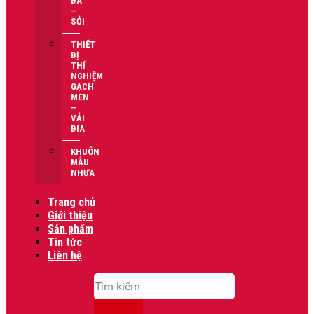
ĐÁ
–
SỎI
THIẾT
BỊ
THÍ
NGHIỆM
GẠCH
MEN
–
VẢI
ĐIA
KHUÔN
MẪU
NHỰA
Trang chủ
Giới thiệu
Sản phẩm
Tin tức
Liên hệ
Tìm
kiếm: