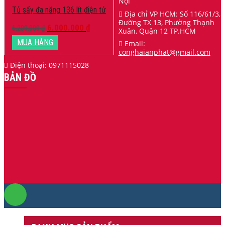
Nội
Tủ sấy đa năng 136 lít điện tử
Địa chỉ VP HCM: Số 116/61/3,
Đường TX 13, Phường Thạnh
6.000.000
₫
6.200.000
₫
Xuân, Quận 12 TP.HCM
MUA HÀNG
Email:
conghaianphat
@gmail.com
Điện thoại:
0971115028
BẢN ĐỒ