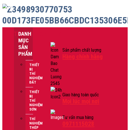
Skip
-11%
-10%
-9%
-3%
to
content
Thiết bị LAS An Phát
DANH
MỤC
SẢN
Sản phẩm chất lượng
PHẨM
Hàng chính hãng
THIẾT
BỊ
THÍ
NGHIỆM
ĐẤT
THIẾT
Giao hàng toàn quốc
BỊ
Mọi lúc mọi nơi
THÍ
NGHIỆM
SƠN
Tư vấn mua hàng
THÍ
0971115028
NGHIỆM
THÉP