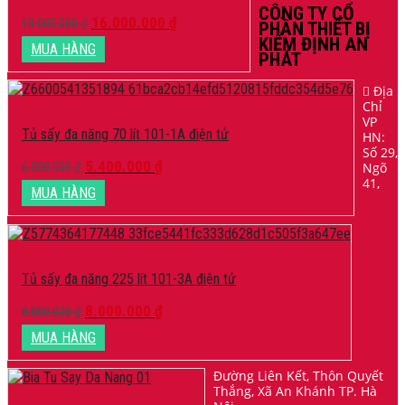
CÔNG TY CỔ
16.000.000
₫
18.000.000
₫
PHẦN THIẾT BỊ
KIỂM ĐỊNH AN
MUA HÀNG
PHÁT
Địa
Chỉ
VP
Tủ sấy đa năng 70 lít 101-1A điện tử
HN:
Số 29,
5.400.000
₫
Ngõ
6.000.000
₫
41,
MUA HÀNG
Tủ sấy đa năng 225 lít 101-3A điện tử
8.000.000
₫
8.800.000
₫
MUA HÀNG
Đường Liên Kết, Thôn Quyết
Thắng, Xã An Khánh TP. Hà