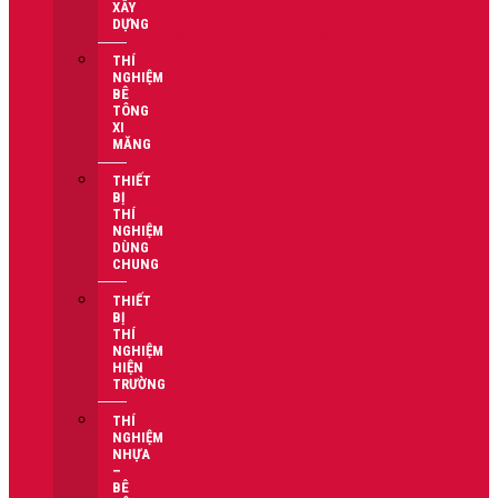
XÂY
DỰNG
Thiết bị LAS An Phát
THÍ
NGHIỆM
BÊ
TÔNG
XI
MĂNG
THIẾT
BỊ
THÍ
NGHIỆM
DÙNG
CHUNG
THIẾT
BỊ
THÍ
NGHIỆM
HIỆN
TRƯỜNG
THÍ
NGHIỆM
NHỰA
–
BÊ