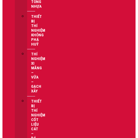
TÔNG
NHỰA
THIẾT
BỊ
THÍ
NGHIỆM
KHÔNG
PHÁ
HUỶ
THÍ
NGHIỆM
XI
MĂNG
–
VỮA
–
GẠCH
XÂY
THIẾT
BỊ
THÍ
NGHIỆM
CỐT
LIỆU
CÁT
–