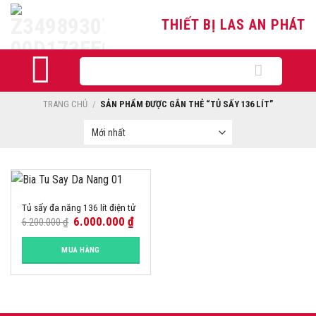
Skip
THIẾT BỊ LAS AN PHÁT
to
content
Tìm
kiếm:
TRANG CHỦ
/
SẢN PHẨM ĐƯỢC GẮN THẺ “TỦ SẤY 136 LÍT”
-3%
Tủ sấy đa năng 136 lít điện tử
6.000.000
₫
6.200.000
₫
MUA HÀNG