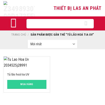
Skip
THIẾT BỊ LAS AN PHÁT
to
content
Tìm
kiếm:
TRANG CHỦ
/
SẢN PHẨM ĐƯỢC GẮN THẺ “TỦ LÃO HOÁ TIA UV”
Tủ lão hoá tia UV
MUA HÀNG