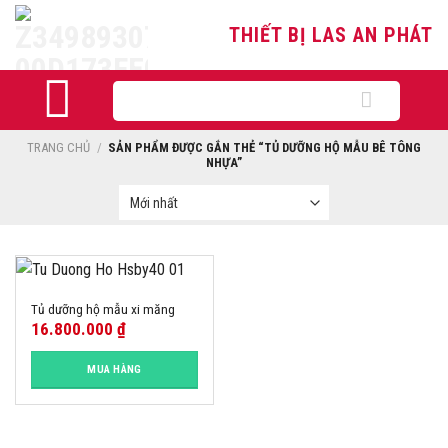
Skip
THIẾT BỊ LAS AN PHÁT
to
content
Tìm
kiếm:
TRANG CHỦ
/
SẢN PHẨM ĐƯỢC GẮN THẺ “TỦ DƯỠNG HỘ MẪU BÊ TÔNG
NHỰA”
Tủ dưỡng hộ mẫu xi măng
16.800.000
₫
MUA HÀNG