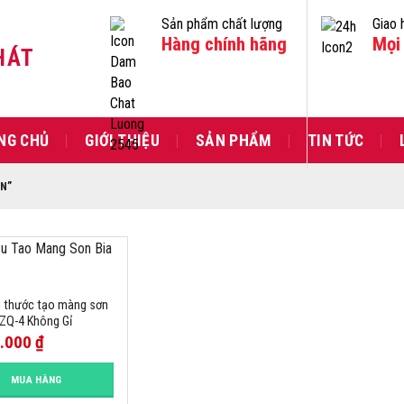
Sản phẩm chất lượng
Giao 
Hàng chính hãng
Mọi 
HÁT
NG CHỦ
GIỚI THIỆU
SẢN PHẨM
TIN TỨC
N”
 thước tạo màng sơn
ZQ-4 Không Gỉ
0.000
₫
MUA HÀNG