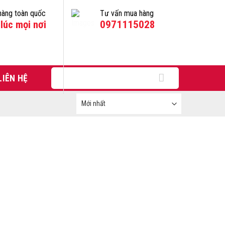
hàng toàn quốc
Tư vấn mua hàng
lúc mọi nơi
0971115028
Tìm
LIÊN HỆ
kiếm: