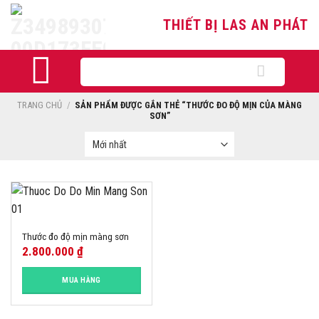
Skip
THIẾT BỊ LAS AN PHÁT
to
content
Tìm
kiếm:
TRANG CHỦ
/
SẢN PHẨM ĐƯỢC GẮN THẺ “THƯỚC ĐO ĐỘ MỊN CỦA MÀNG
SƠN”
Thước đo độ mịn màng sơn
2.800.000
₫
MUA HÀNG