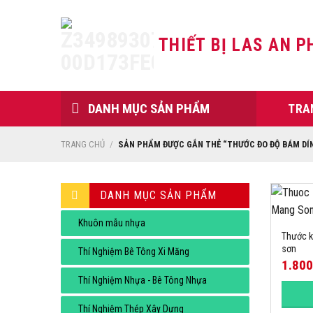
Skip
to
THIẾT BỊ LAS AN P
content
DANH MỤC SẢN PHẨM
TRA
TRANG CHỦ
/
SẢN PHẨM ĐƯỢC GẮN THẺ “THƯỚC ĐO ĐỘ BÁM DÍ
DANH MỤC SẢN PHẨM
Khuôn mẫu nhựa
Thước k
sơn
Thí Nghiệm Bê Tông Xi Măng
1.80
Thí Nghiệm Nhựa - Bê Tông Nhựa
Thí Nghiệm Thép Xây Dựng