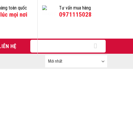
hàng toàn quốc
Tư vấn mua hàng
lúc mọi nơi
0971115028
Tìm
LIÊN HỆ
kiếm: