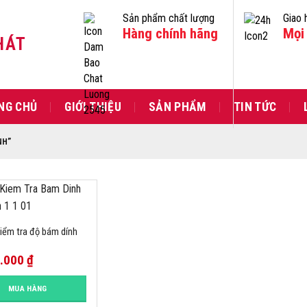
Sản phẩm chất lượng
Giao 
Hàng chính hãng
Mọi 
HÁT
NG CHỦ
GIỚI THIỆU
SẢN PHẨM
TIN TỨC
NH”
iểm tra độ bám dính
0.000
₫
MUA HÀNG