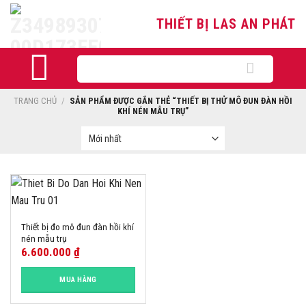
Skip
THIẾT BỊ LAS AN PHÁT
to
content
Tìm
kiếm:
TRANG CHỦ
/
SẢN PHẨM ĐƯỢC GẮN THẺ “THIẾT BỊ THỬ MÔ ĐUN ĐÀN HỒI
KHÍ NÉN MẪU TRỤ”
Thiết bị đo mô đun đàn hồi khí
nén mẫu trụ
6.600.000
₫
MUA HÀNG