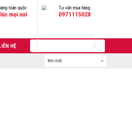
hàng toàn quốc
Tư vấn mua hàng
lúc mọi nơi
0971115028
Tìm
LIÊN HỆ
kiếm: