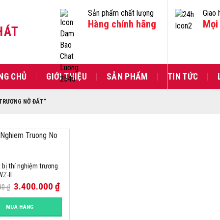
Sản phẩm chất lượng
Giao 
Hàng chính hãng
Mọi 
HÁT
NG CHỦ
GIỚI THIỆU
SẢN PHẨM
TIN TỨC
 TRƯƠNG NỞ ĐẤT”
 bị thí nghiệm trương
WZ-II
3.400.000
₫
00
₫
MUA HÀNG