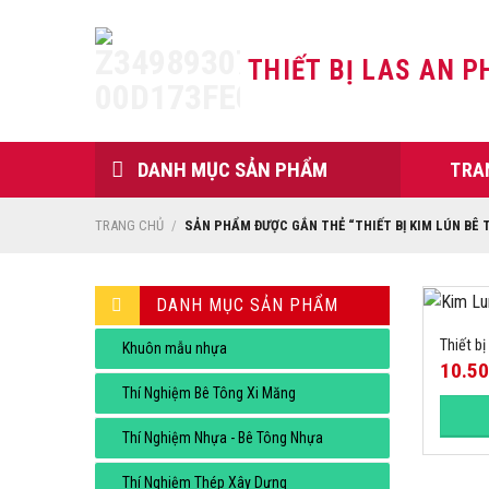
Skip
to
THIẾT BỊ LAS AN P
content
DANH MỤC SẢN PHẨM
TRA
TRANG CHỦ
/
SẢN PHẨM ĐƯỢC GẮN THẺ “THIẾT BỊ KIM LÚN BÊ 
DANH MỤC SẢN PHẨM
Thiết b
Khuôn mẫu nhựa
10.5
Thí Nghiệm Bê Tông Xi Măng
Thí Nghiệm Nhựa - Bê Tông Nhựa
Thí Nghiệm Thép Xây Dựng