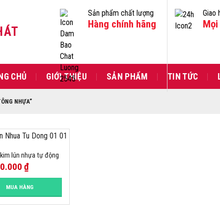
Sản phẩm chất lượng
Giao 
Hàng chính hãng
Mọi 
HÁT
NG CHỦ
GIỚI THIỆU
SẢN PHẨM
TIN TỨC
TÔNG NHỰA”
ị kim lún nhựa tự động
00.000
₫
MUA HÀNG