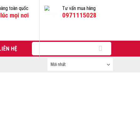
hàng toàn quốc
Tư vấn mua hàng
lúc mọi nơi
0971115028
Tìm
LIÊN HỆ
kiếm: