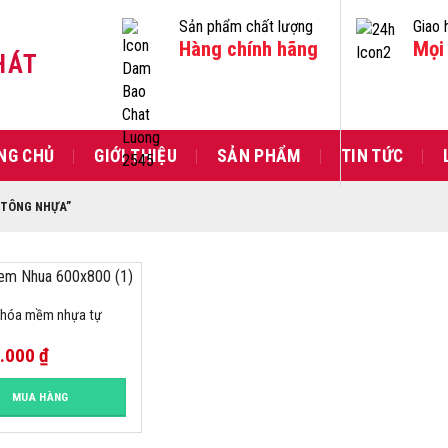
Sản phẩm chất lượng
Giao 
Hàng chính hãng
Mọi 
HÁT
NG CHỦ
GIỚI THIỆU
SẢN PHẨM
TIN TỨC
 TÔNG NHỰA”
ị hóa mềm nhựa tự
0.000
₫
MUA HÀNG