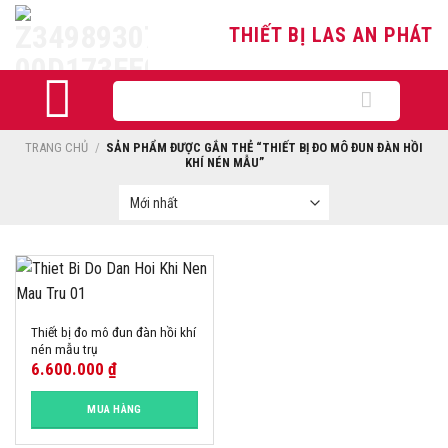
Skip
THIẾT BỊ LAS AN PHÁT
to
content
Tìm
kiếm:
TRANG CHỦ
/
SẢN PHẨM ĐƯỢC GẮN THẺ “THIẾT BỊ ĐO MÔ ĐUN ĐÀN HỒI
KHÍ NÉN MẪU”
Thiết bị đo mô đun đàn hồi khí
nén mẫu trụ
6.600.000
₫
MUA HÀNG