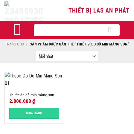
Skip
THIẾT BỊ LAS AN PHÁT
to
content
Tìm
kiếm:
TRANG CHỦ
/
SẢN PHẨM ĐƯỢC GẮN THẺ “THIẾT BỊ ĐO ĐỘ MỊN MÀNG SƠN”
Thước đo độ mịn màng sơn
2.800.000
₫
MUA HÀNG