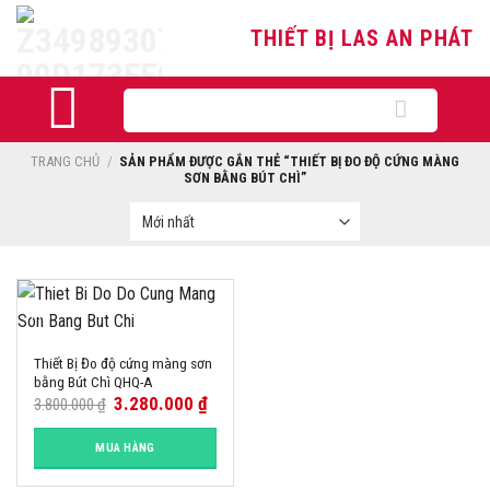
Skip
THIẾT BỊ LAS AN PHÁT
to
content
Tìm
kiếm:
TRANG CHỦ
/
SẢN PHẨM ĐƯỢC GẮN THẺ “THIẾT BỊ ĐO ĐỘ CỨNG MÀNG
SƠN BẰNG BÚT CHÌ”
-14%
Thiết Bị Đo độ cứng màng sơn
bằng Bút Chì QHQ-A
3.280.000
₫
3.800.000
₫
MUA HÀNG