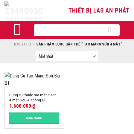
Skip
THIẾT BỊ LAS AN PHÁT
to
content
Tìm
kiếm:
TRANG CHỦ
/
SẢN PHẨM ĐƯỢC GẮN THẺ “TẠO MÀNG SƠN 4 MẶT”
Dụng cụ thước tạo màng sơn
4 mặt SZQ-4 Không Gỉ
1.600.000
₫
MUA HÀNG