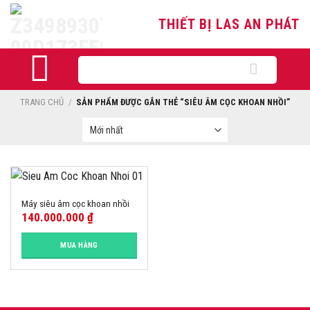
Skip
THIẾT BỊ LAS AN PHÁT
to
content
Tìm
kiếm:
TRANG CHỦ
/
SẢN PHẨM ĐƯỢC GẮN THẺ “SIÊU ÂM CỌC KHOAN NHỒI”
Máy siêu âm cọc khoan nhồi
140.000.000
₫
MUA HÀNG