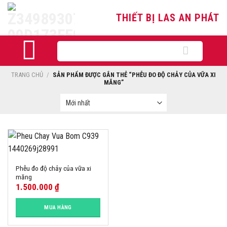
Skip
THIẾT BỊ LAS AN PHÁT
to
content
Tìm
kiếm:
TRANG CHỦ
/
SẢN PHẨM ĐƯỢC GẮN THẺ “PHỄU ĐO ĐỘ CHẢY CỦA VỮA XI
MĂNG”
Phễu đo độ chảy của vữa xi
măng
1.500.000
₫
MUA HÀNG