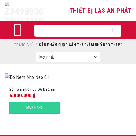
Skip
THIẾT BỊ LAS AN PHÁT
to
content
Tìm
kiếm:
TRANG CHỦ
/
SẢN PHẨM ĐƯỢC GẮN THẺ “NÊM NHỔ NEO THÉP”
Bộ nêm nhổ neo D6-D32mm
6.000.000
₫
MUA HÀNG