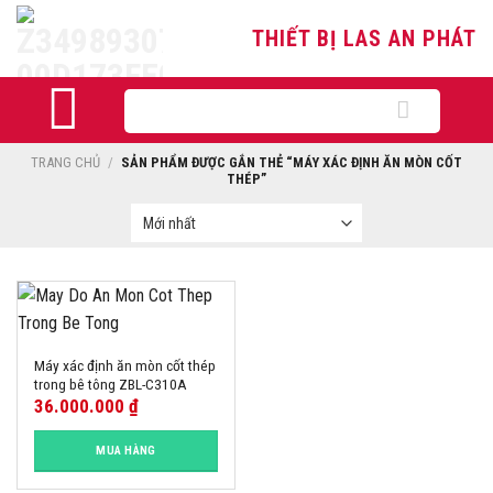
Skip
THIẾT BỊ LAS AN PHÁT
to
content
Tìm
kiếm:
TRANG CHỦ
/
SẢN PHẨM ĐƯỢC GẮN THẺ “MÁY XÁC ĐỊNH ĂN MÒN CỐT
THÉP”
Máy xác định ăn mòn cốt thép
trong bê tông ZBL-C310A
36.000.000
₫
MUA HÀNG