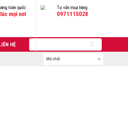
hàng toàn quốc
Tư vấn mua hàng
lúc mọi nơi
0971115028
Tìm
LIÊN HỆ
kiếm: