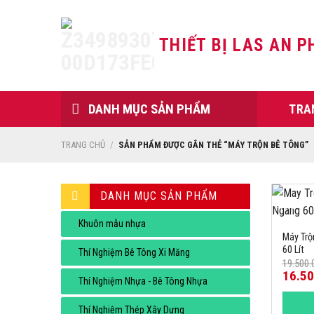
Skip
to
THIẾT BỊ LAS AN P
content
DANH MỤC SẢN PHẨM
TRA
TRANG CHỦ
/
SẢN PHẨM ĐƯỢC GẮN THẺ “MÁY TRỘN BÊ TÔNG”
DANH MỤC SẢN PHẨM
-15%
Khuôn mẫu nhựa
Máy Trộ
60 Lít
Thí Nghiệm Bê Tông Xi Măng
19.500
16.5
Thí Nghiệm Nhựa - Bê Tông Nhựa
Thí Nghiệm Thép Xây Dựng