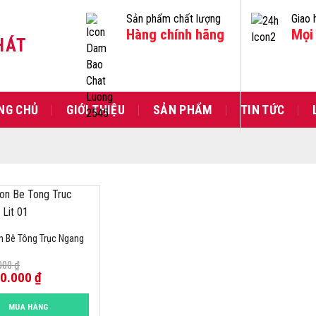
Sản phẩm chất lượng
Giao 
Hàng chính hãng
Mọi 
HÁT
NG CHỦ
GIỚI THIỆU
SẢN PHẨM
TIN TỨC
n Bê Tông Trục Ngang
.000
₫
00.000
₫
MUA HÀNG