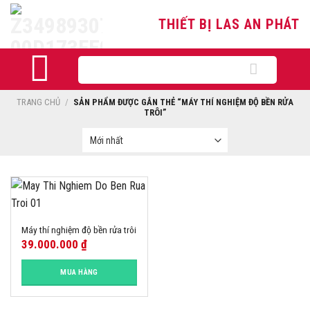
Skip
THIẾT BỊ LAS AN PHÁT
to
content
Tìm
kiếm:
TRANG CHỦ
/
SẢN PHẨM ĐƯỢC GẮN THẺ “MÁY THÍ NGHIỆM ĐỘ BỀN RỬA
TRÔI”
Máy thí nghiệm độ bền rửa trôi
39.000.000
₫
MUA HÀNG