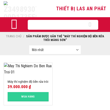
Skip
THIẾT BỊ LAS AN PHÁT
to
content
Tìm
kiếm:
TRANG CHỦ
/
SẢN PHẨM ĐƯỢC GẮN THẺ “MÁY THÍ NGHIỆM ĐỘ BỀN RỬA
TRÔI MÀNG SƠN”
Máy thí nghiệm độ bền rửa trôi
39.000.000
₫
MUA HÀNG