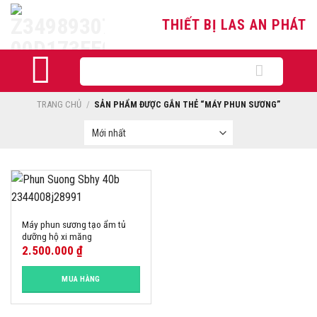
Skip
THIẾT BỊ LAS AN PHÁT
to
content
Tìm
kiếm:
TRANG CHỦ
/
SẢN PHẨM ĐƯỢC GẮN THẺ “MÁY PHUN SƯƠNG”
Máy phun sương tạo ẩm tủ
dưỡng hộ xi măng
2.500.000
₫
MUA HÀNG