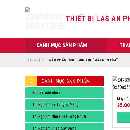
Skip
to
THIẾT BỊ LAS AN P
content
DANH MỤC SẢN PHẨM
TRA
TRANG CHỦ
/
SẢN PHẨM ĐƯỢC GẮN THẺ “MÁY NÉN VỮA”
DANH MỤC SẢN PHẨM
Khuôn mẫu nhựa
Máy nén
35.0
Thí Nghiệm Bê Tông Xi Măng
Thí Nghiệm Nhựa - Bê Tông Nhựa
Thí Nghiệm Thép Xây Dựng