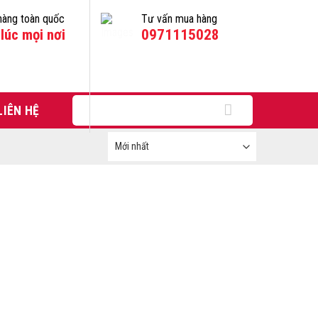
hàng toàn quốc
Tư vấn mua hàng
lúc mọi nơi
0971115028
Tìm
LIÊN HỆ
kiếm: