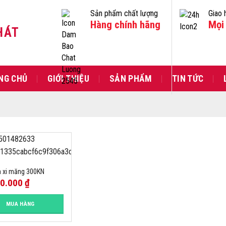
Sản phẩm chất lượng
Giao 
Hàng chính hãng
Mọi 
HÁT
NG CHỦ
GIỚI THIỆU
SẢN PHẨM
TIN TỨC
 xi măng 300KN
00.000
₫
MUA HÀNG